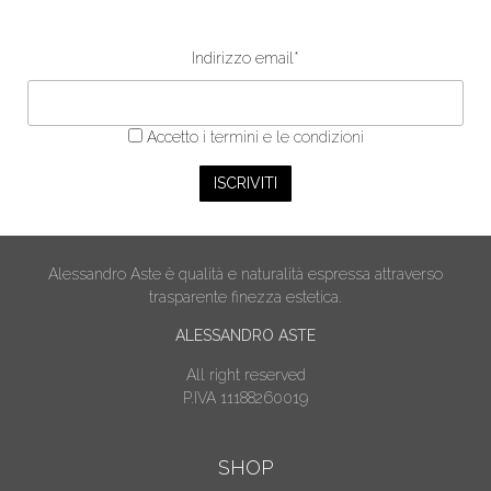
Indirizzo email*
Accetto
i termini e le condizioni
Alessandro Aste è qualità e naturalità espressa attraverso
trasparente finezza estetica.
ALESSANDRO ASTE
All right reserved
P.IVA 11188260019
SHOP