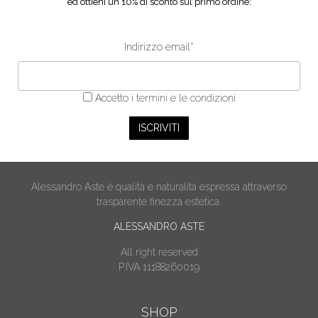
ed ottieni un 10% di sconto sul primo ordine:
Indirizzo email*
Accetto
i termini e le condizioni
Alessandro Aste è qualità e naturalità espressa attraverso
trasparente finezza estetica.
ALESSANDRO ASTE
All right reserved
P.IVA 11188260019
SHOP