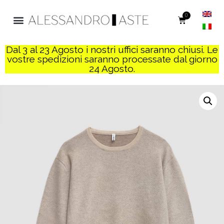
0
Dal 3 al 23 Agosto i nostri uffici saranno chiusi. Le
vostre spedizioni saranno processate dal giorno
24 Agosto.