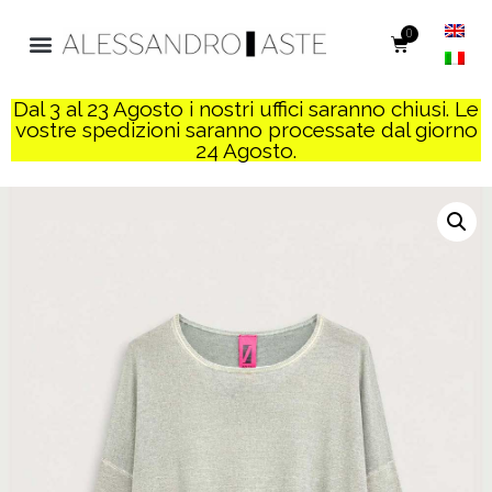
0
Dal 3 al 23 Agosto i nostri uffici saranno chiusi. Le
vostre spedizioni saranno processate dal giorno
24 Agosto.