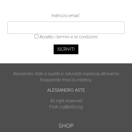
Indirizzo email*
Accetto
i termini e le condizioni
Alessandro Aste è qualità e naturalità espressa attraverso
trasparente finezza estetica.
ALESSANDRO ASTE
All right reserved
P.IVA 11188260019
SHOP