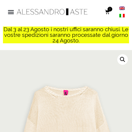
0
Dal 3 al 23 Agosto i nostri uffici saranno chiusi. Le
vostre spedizioni saranno processate dal giorno
24 Agosto.