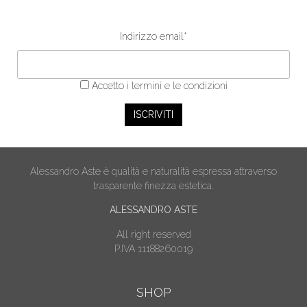
Indirizzo email*
Accetto
i termini e le condizioni
Alessandro Aste è qualità e naturalità espressa attraverso
trasparente finezza estetica.
ALESSANDRO ASTE
All right reserved
P.IVA 11188260019
SHOP