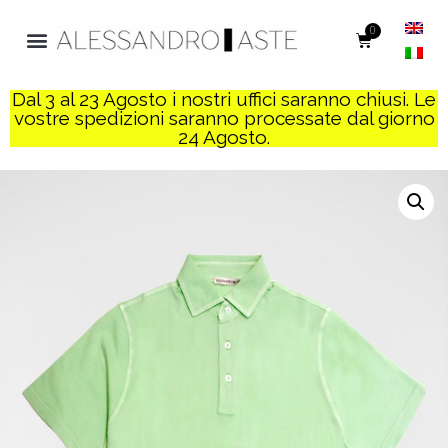
0
Dal 3 al 23 Agosto i nostri uffici saranno chiusi. Le
vostre spedizioni saranno processate dal giorno
24 Agosto.