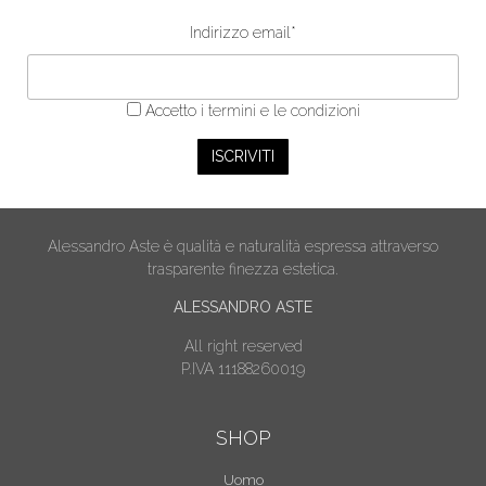
Indirizzo email*
Accetto
i termini e le condizioni
Alessandro Aste è qualità e naturalità espressa attraverso
trasparente finezza estetica.
ALESSANDRO ASTE
All right reserved
P.IVA 11188260019
SHOP
Uomo